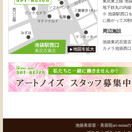
東武東上線 池
地下鉄丸の内線
※ 池袋駅西口
に曲がって20
周辺施設
池袋東武百貨店
カメラ池袋西口
池袋美容室・美容院art-noise