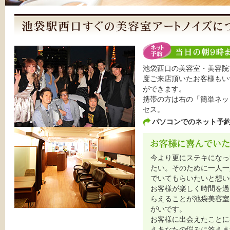
池袋西口の美容室・美容院
度ご来店頂いたお客様もい
ができます。
携帯の方は右の「簡単ネッ
セス。
パソコンでのネット予
今より更にステキになっ
たい。そのために一人一
でいてもらいたいと想い
お客様が楽しく時間を過
らえることが池袋美容室・美
がいです。
お客様に出会えたことに
えあなたの悩みに答えま