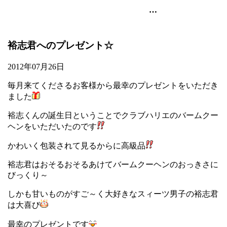
池袋の美容室・美容院のart-noise
裕志君へのプレゼント☆
2012年07月26日
毎月来てくださるお客様から最幸のプレゼントをいただき
ました
裕志くんの誕生日ということでクラブハリエのバームクー
ヘンをいただいたのです
かわいく包装されて見るからに高級品
裕志君はおそるおそるあけてバームクーヘンのおっきさに
びっくり～
しかも甘いものがすご～く大好きなスィーツ男子の裕志君
は大喜び
最幸のプレゼントです