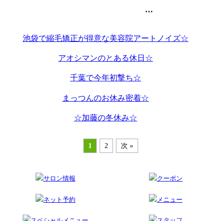
池袋の美容室・美容院のart-noise
池袋で縮毛矯正が得意な美容院アートノイズ☆
アオシマンのとある休日☆
千葉で今年初撃ち☆
まっつんのお休み密着☆
☆加藤の冬休み☆
1
2
次 »
サロン情報
クーポン
ネット予約
メニュー
スペシャルメニュー
スタッフ