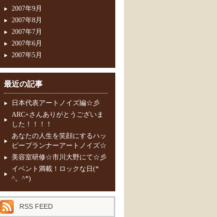
2007年9月
2007年8月
2007年7月
2007年6月
2007年5月
最近の記事
日本代表アートノイズ編☆彡
ARC+さんありがとうございま
した！！！！
あなたの人生を笑顔にするハッ
ピープランナーアートノイズ☆
美容室研修☆市川大野にて☆彡
イベント満載！ロックな日(*
^。^*)
RSS FEED