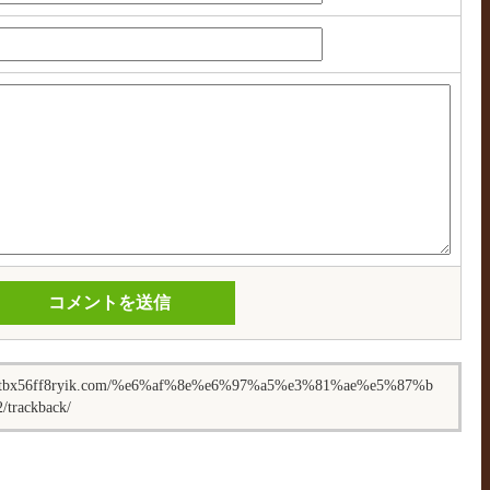
wbttbx56ff8ryik.com/%e6%af%8e%e6%97%a5%e3%81%ae%e5%87%b
trackback/