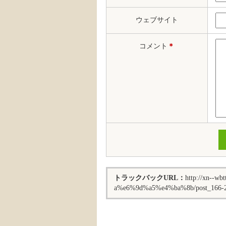
ウェブサイト
コメント
＊
トラックバックURL：
http://xn--
a%e6%9d%a5%e4%ba%8b/post_166-2/