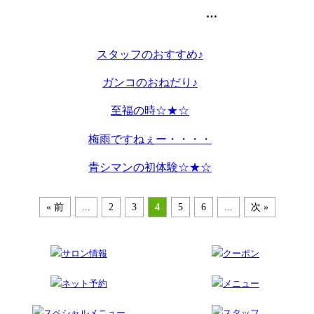
池袋の美容室・美容院のart-noise
スタッフのおすすめ♪
ガンコのおねだり♪
至福の時☆★☆
梅雨ですねぇー・・・・
青シマンの初体験☆★☆
« 前
...
2
3
4
5
6
...
次 »
サロン情報
クーポン
ネット予約
メニュー
スペシャルメニュー
スタッフ