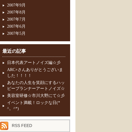
2007年9月
2007年8月
2007年7月
2007年6月
2007年5月
最近の記事
日本代表アートノイズ編☆彡
ARC+さんありがとうございま
した！！！！
あなたの人生を笑顔にするハッ
ピープランナーアートノイズ☆
美容室研修☆市川大野にて☆彡
イベント満載！ロックな日(*
^。^*)
RSS FEED