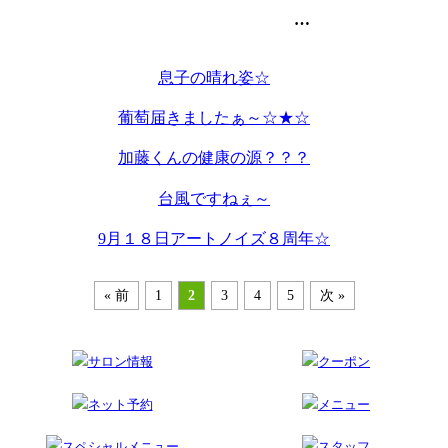
池袋の美容室・美容院のart-noise
息子の晴れ姿☆
葡萄届きましたぁ～☆★☆
加藤くんの健康の源？？？
台風ですねぇ～
9月１８日アートノイズ８周年☆
« 前
1
2
3
4
5
次 »
サロン情報
クーポン
ネット予約
メニュー
スペシャルメニュー
スタッフ